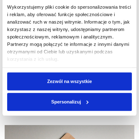
akcentuje ekskluzywność usług turystycznych
Wykorzystujemy pliki cookie do spersonalizowania treści
oferowanych przez Archaeological Paths. Wskazówka
i reklam, aby oferować funkcje społecznościowe i
kompasu z odpowiednio dobraną czcionką sugeruje,
analizować ruch w naszej witrynie. Informacje o tym, jak
że dzięki Archaeological Paths przenosimy się do
korzystasz z naszej witryny, udostępniamy partnerom
świata dotychczas niedostępnego, a wycieczka może
społecznościowym, reklamowym i analitycznym.
być niesamowitym przeżyciem. Odpowiadamy za
Partnerzy mogą połączyć te informacje z innymi danymi
otrzymanymi od Ciebie lub uzyskanymi podczas
identyfikacji wizualnej
wszystkie elementy
korzystania z ich usług.
Archaeological Paths
, czyli za to w jaki sposób
gdyńska firma, prezentuje się we wszelkich
materiałach reklamowych oraz
Zezwól na wszystkie
wizerunkowych
czyli m.in. mowa o wizytówkach,
Spersonalizuj
dokumentach firmowych oraz banerach i reklamach.